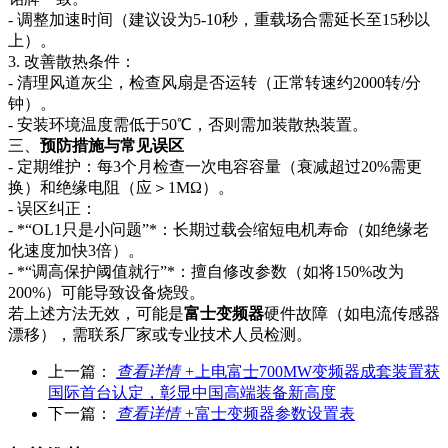
- 调整加速时间（建议设为5-10秒，重载场合需延长至15秒以
上）。
3. 改善散热条件：
- 清理风道灰尘，检查风扇是否运转（正常转速约2000转/分
钟）。
- 安装环境温度需低于50℃，否则需加装散热装置。
三、
预防措施与常见误区
- 定期维护：每3个月检查一次电容容量（衰减超过20%需更
换）和绝缘电阻（应＞1MΩ）。
- 误区纠正：
- *“OL1只是小问题”*：长期过载会缩短电机寿命（如绝缘老
化速度加快3倍）。
- *“调高保护阈值就行”*：擅自修改参数（如将150%改为
200%）可能导致设备烧毁。
若上述方法无效，可能是
富士变频器
硬件故障（如电流传感器
漂移），需联系厂家或专业技术人员检测。
上一篇：
查看详情 +
上电富士700MW变频器成套装置获
国际首台认定，彰显中国高端装备新高度
下一篇：
查看详情 +
富士变频器参数设置表